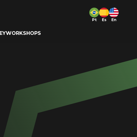
Pt
Es
En
EY
WORKSHOPS